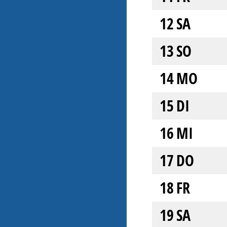
12
SA
13
SO
14
MO
15
DI
16
MI
17
DO
18
FR
19
SA