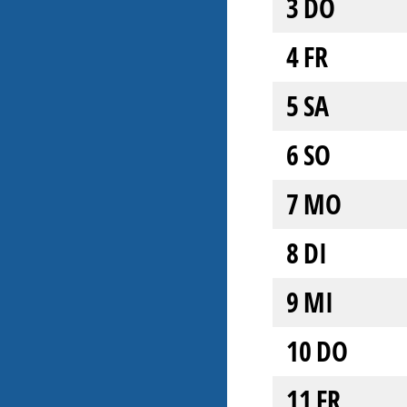
3
DO
4
FR
5
SA
6
SO
7
MO
8
DI
9
MI
10
DO
11
FR