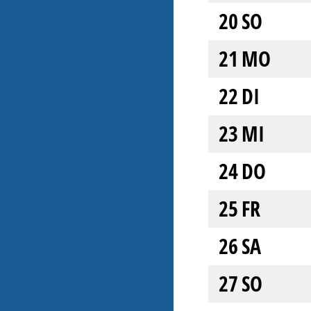
20
SO
21
MO
22
DI
23
MI
24
DO
25
FR
26
SA
27
SO