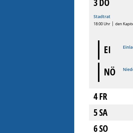
3
DO
Stadtrat
18:00 Uhr
den Kapit
EI
Einl
NÖ
Niede
4
FR
5
SA
6
SO