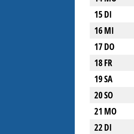
15
DI
16
MI
17
DO
18
FR
19
SA
20
SO
21
MO
22
DI