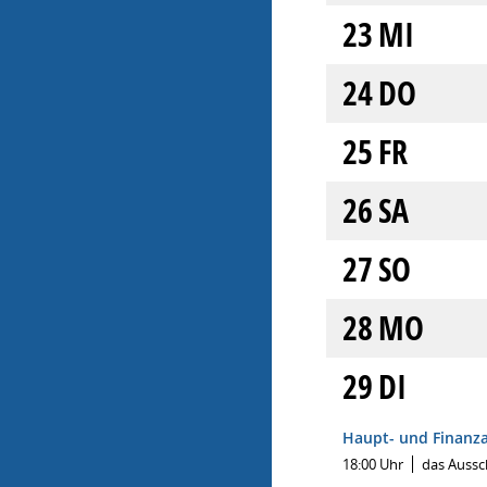
23
MI
24
DO
25
FR
26
SA
27
SO
28
MO
29
DI
Haupt- und Finanz
18:00 Uhr
das Aussc