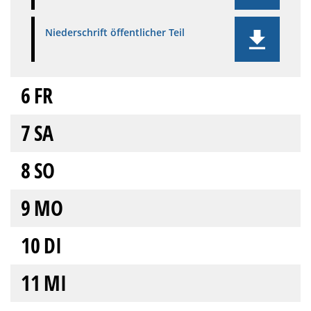
Niederschrift öffentlicher Teil
6
FR
7
SA
8
SO
9
MO
10
DI
11
MI