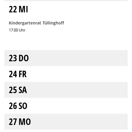
22
MI
Kindergartenrat Tüllinghoff
17:00 Uhr
23
DO
24
FR
25
SA
26
SO
27
MO