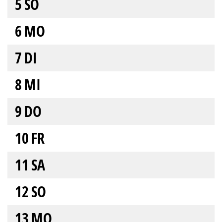
5
SO
6
MO
7
DI
8
MI
9
DO
10
FR
11
SA
12
SO
13
MO