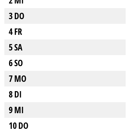
2
MI
3
DO
4
FR
5
SA
6
SO
7
MO
8
DI
9
MI
10
DO