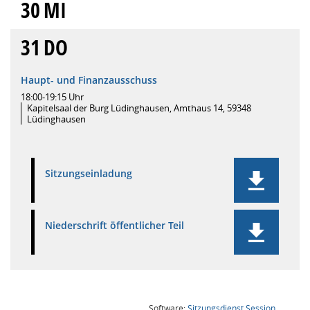
30
MI
31
DO
Haupt- und Finanzausschuss
18:00-19:15 Uhr
Kapitelsaal der Burg Lüdinghausen, Amthaus 14, 59348
Lüdinghausen
Sitzungseinladung
Niederschrift öffentlicher Teil
(Wird in
Software:
Sitzungsdienst
Session