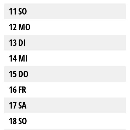
11
SO
12
MO
13
DI
14
MI
15
DO
16
FR
17
SA
18
SO