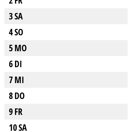
2
FR
3
SA
4
SO
5
MO
6
DI
7
MI
8
DO
9
FR
10
SA