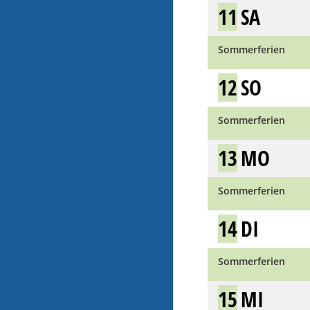
11
SA
Sommerferien
12
SO
Sommerferien
13
MO
Sommerferien
14
DI
Sommerferien
15
MI