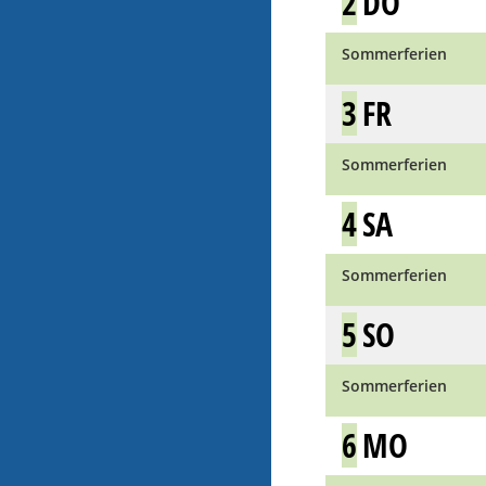
2
DO
Sommerferien
3
FR
Sommerferien
4
SA
Sommerferien
5
SO
Sommerferien
6
MO