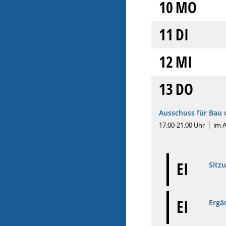
10
MO
11
DI
12
MI
13
DO
Ausschuss für Bau 
17:00-21:00 Uhr
im 
EI
Sitz
EI
Ergä