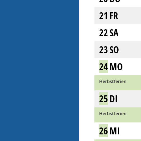
21
FR
22
SA
23
SO
24
MO
Herbstferien
25
DI
Herbstferien
26
MI