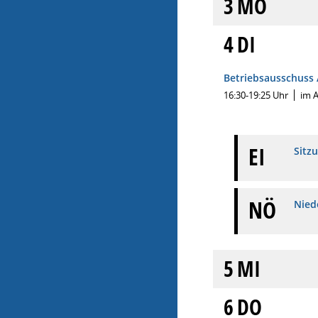
3
MO
4
DI
Betriebsausschuss
16:30-19:25 Uhr
im 
EI
Sitz
NÖ
Niede
5
MI
6
DO