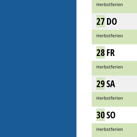
Herbstferien
27
DO
Herbstferien
28
FR
Herbstferien
29
SA
Herbstferien
30
SO
Herbstferien