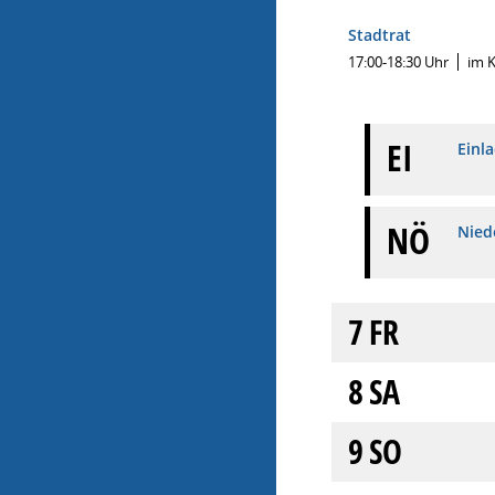
Stadtrat
17:00-18:30 Uhr
im 
EI
Einl
NÖ
Niede
7
FR
8
SA
9
SO