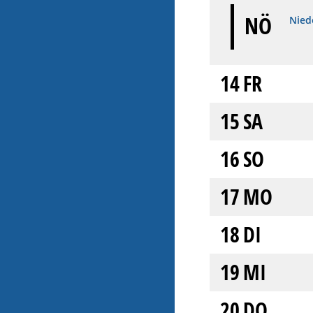
NÖ
Niede
14
FR
15
SA
16
SO
17
MO
18
DI
19
MI
20
DO