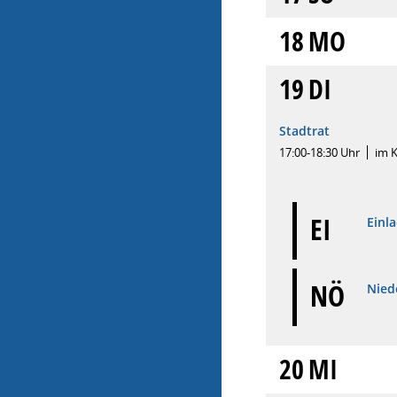
18
MO
19
DI
Stadtrat
17:00-18:30 Uhr
im 
EI
Einl
NÖ
Niede
20
MI