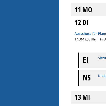
11
MO
12
DI
Ausschuss für Plan
17:00-19:35 Uhr
im 
EI
Sitz
NS
Nied
13
MI