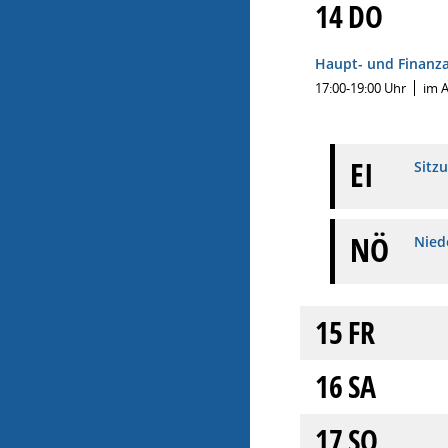
14
DO
Haupt- und Finanz
17:00-19:00 Uhr
im 
EI
Sitz
NÖ
Niede
15
FR
16
SA
17
SO