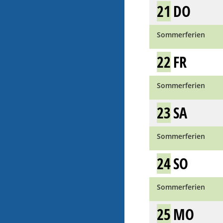
21
DO
Sommerferien
22
FR
Sommerferien
23
SA
Sommerferien
24
SO
Sommerferien
25
MO