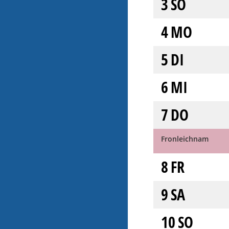
3
SO
4
MO
5
DI
6
MI
7
DO
Fronleichnam
8
FR
9
SA
10
SO