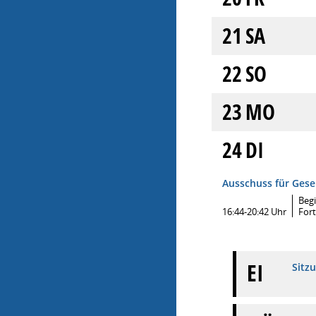
21
SA
22
SO
23
MO
24
DI
Ausschuss für Gese
Beg
16:44-20:42 Uhr
For
EI
Sitz