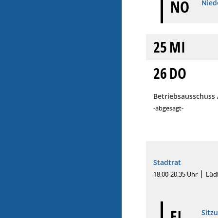
NÖ
Niede
25
MI
26
DO
Betriebsausschuss
-abgesagt-
Stadtrat
18:00-20:35 Uhr
Lüd
EI
Sitz