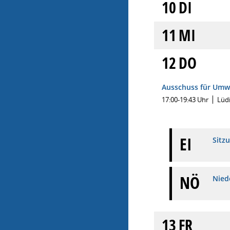
10
DI
11
MI
12
DO
Ausschuss für Umwe
17:00-19:43 Uhr
Lüd
EI
Sitz
NÖ
Niede
13
FR