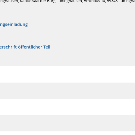
inghausen, Kapitelsaal der Burg Lüdinghausen, Amthaus 14, 59348 Lüdingh
ungseinladung
rschrift öffentlicher Teil