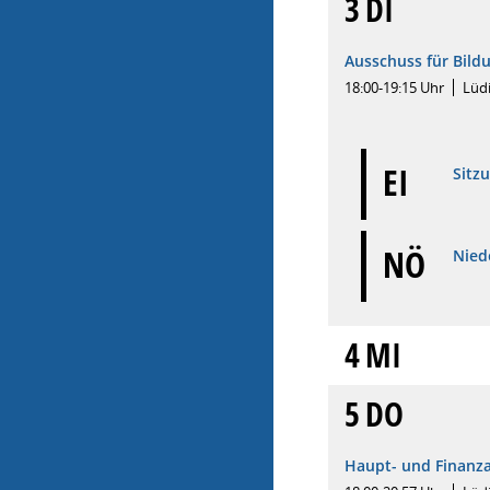
3
DI
Ausschuss für Bild
18:00-19:15 Uhr
Lüd
EI
Sitz
NÖ
Niede
4
MI
5
DO
Haupt- und Finanz