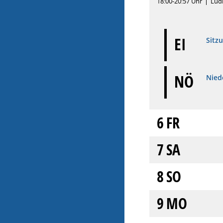
18:00-20:57 Uhr
Lüd
EI
Sitz
NÖ
Niede
6
FR
7
SA
8
SO
9
MO