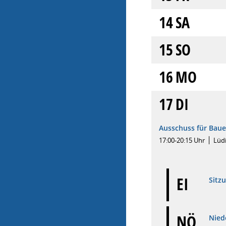
14
SA
15
SO
16
MO
17
DI
Ausschuss für Baue
17:00-20:15 Uhr
Lüd
EI
Sitz
NÖ
Niede