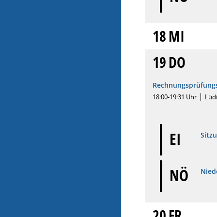
18
MI
19
DO
Rechnungsprüfung
18:00-19:31 Uhr
Lüd
EI
Sitz
NÖ
Niede
20
FR