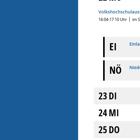
Volkshochschulaus
16:04-17:10 Uhr
im 
EI
Einl
NÖ
Niede
23
DI
24
MI
25
DO