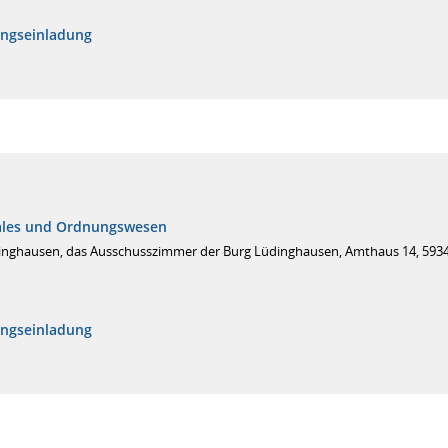
ungseinladung
iales und Ordnungswesen
inghausen, das Ausschusszimmer der Burg Lüdinghausen, Amthaus 14, 593
ungseinladung