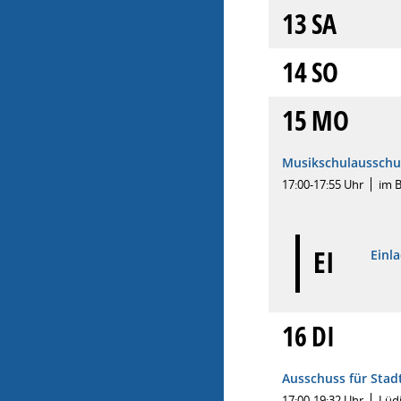
13
SA
14
SO
15
MO
Musikschulausschu
17:00-17:55 Uhr
im B
EI
Einl
16
DI
Ausschuss für Stad
17:00-19:32 Uhr
Lüd