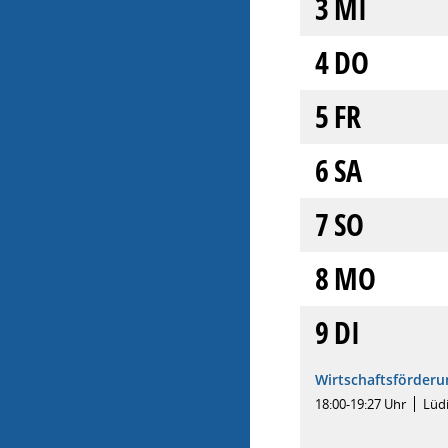
3
MI
4
DO
5
FR
6
SA
7
SO
8
MO
9
DI
Wirtschaftsförder
18:00-19:27 Uhr
Lüd