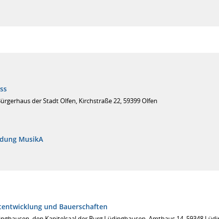
ss
ürgerhaus der Stadt Olfen, Kirchstraße 22, 59399 Olfen
adung MusikA
tentwicklung und Bauerschaften
inghausen, den Kapitelsaal der Burg Lüdinghausen, Amthaus 14, 59348 Lüd