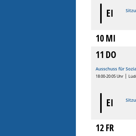
EI
Sitz
10
MI
11
DO
Ausschuss für Soz
18:00-20:05 Uhr
Lüd
EI
Sitz
12
FR