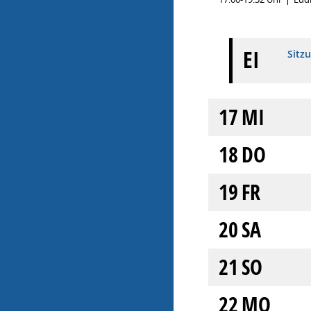
EI
Sitz
17
MI
18
DO
19
FR
20
SA
21
SO
22
MO