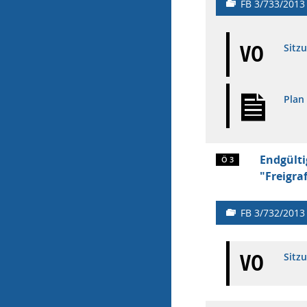
FB 3/733/2013
VO
Sitz
Plan
Endgülti
Ö 3
"Freigra
FB 3/732/2013
VO
Sitz