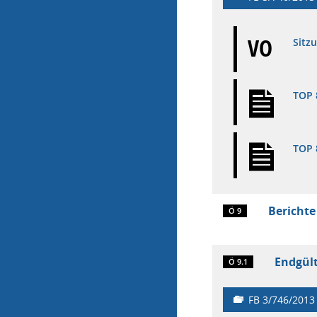
VO
Sitz
TOP 
TOP 
Berichte
Ö 9
Endgül
Ö 9.1
FB 3/746/2013