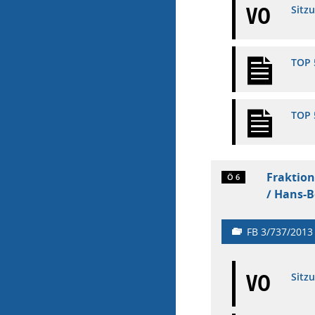
VO
Sitz
TOP 
TOP 
Fraktion
Ö 6
/ Hans-B
FB 3/737/2013
VO
Sitz