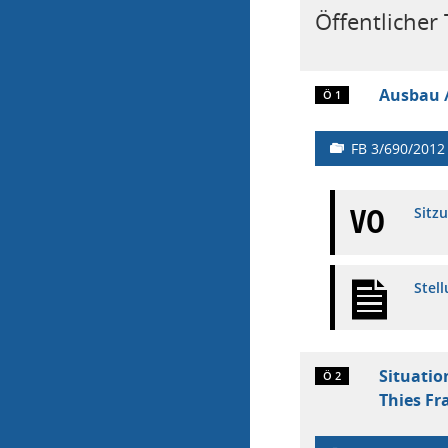
Öffentlicher T
Ausbau /
Ö 1
FB 3/690/2012
VO
Sitz
Stel
Situatio
Ö 2
Thies Fr