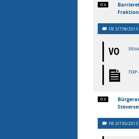
Barriere
Ö 4
Fraktion
FB 3/738/2013
VO
Sitz
TOP 
Bürgeran
Ö 5
Steverse
FB 3/735/2013