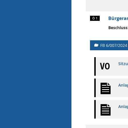
Bürgeran
Ö 1
Beschluss
FB 6/007/2024
VO
Sitz
Anla
Anla