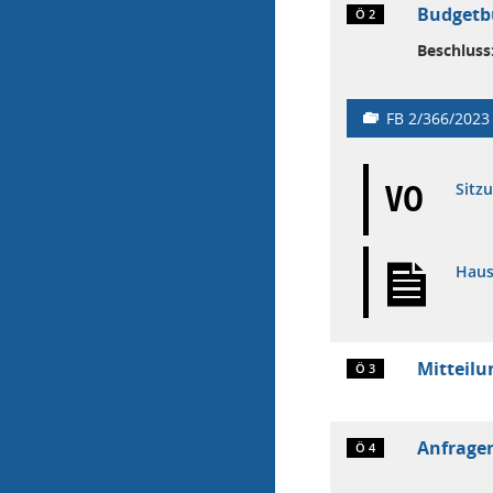
Budgetbu
Ö 2
Beschluss
FB 2/366/2023
VO
Sitz
Haus
Mitteil
Ö 3
Anfrage
Ö 4