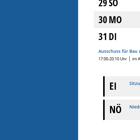
29
SO
30
MO
31
DI
Ausschuss für Bau 
17:00-20:10 Uhr
im 
EI
Sitz
NÖ
Niede