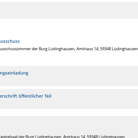
ausschuss
Ausschusszimmer der Burg Lüdinghausen, Amthaus 14, 59348 Lüdinghausen
ungseinladung
rschrift öffentlicher Teil
Kapitelsaal der Burg Lüdinghausen, Amthaus 14, 59348 Lüdinghausen