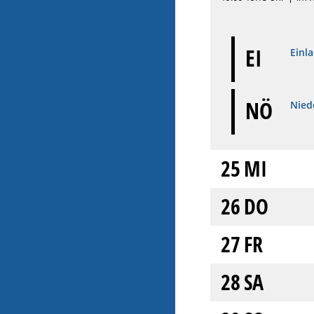
EI
Einl
NÖ
Niede
25
MI
26
DO
27
FR
28
SA