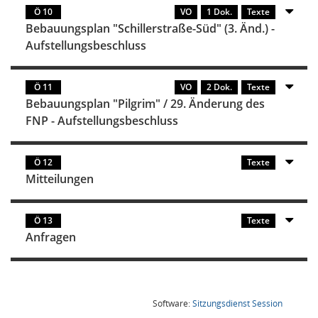
Ö 10
VO
1 Dok.
Texte
Bebauungsplan "Schillerstraße-Süd" (3. Änd.) -
Aufstellungsbeschluss
Ö 11
VO
2 Dok.
Texte
Bebauungsplan "Pilgrim" / 29. Änderung des
FNP - Aufstellungsbeschluss
Ö 12
Texte
Mitteilungen
Ö 13
Texte
Anfragen
(Wird in
Software:
Sitzungsdienst
Session