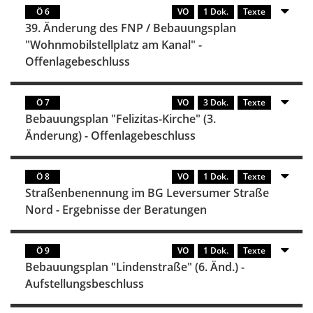
Ö 6
VO
1 Dok.
Texte
39. Änderung des FNP / Bebauungsplan
"Wohnmobilstellplatz am Kanal" -
Offenlagebeschluss
Ö 7
VO
3 Dok.
Texte
Bebauungsplan "Felizitas-Kirche" (3.
Änderung) - Offenlagebeschluss
Ö 8
VO
1 Dok.
Texte
Straßenbenennung im BG Leversumer Straße
Nord - Ergebnisse der Beratungen
Ö 9
VO
1 Dok.
Texte
Bebauungsplan "Lindenstraße" (6. Änd.) -
Aufstellungsbeschluss