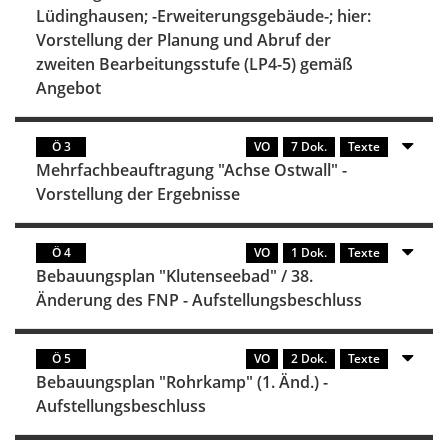
Lüdinghausen; -Erweiterungsgebäude-; hier:
Vorstellung der Planung und Abruf der
zweiten Bearbeitungsstufe (LP4-5) gemäß
Angebot
Ö 3
VO
7 Dok.
Texte
Mehrfachbeauftragung "Achse Ostwall" -
Vorstellung der Ergebnisse
Ö 4
VO
1 Dok.
Texte
Bebauungsplan "Klutenseebad" / 38.
Änderung des FNP - Aufstellungsbeschluss
Ö 5
VO
2 Dok.
Texte
Bebauungsplan "Rohrkamp" (1. Änd.) -
Aufstellungsbeschluss