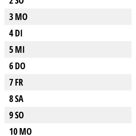
2
SO
3
MO
4
DI
5
MI
6
DO
7
FR
8
SA
9
SO
10
MO