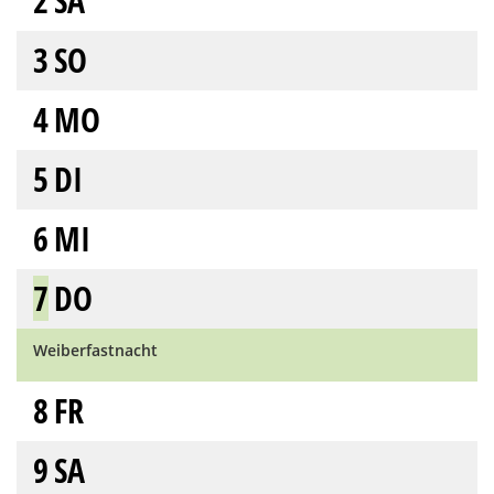
2
SA
3
SO
4
MO
5
DI
6
MI
7
DO
Weiberfastnacht
8
FR
9
SA