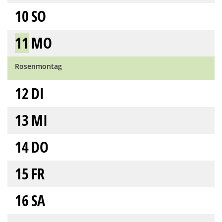
10
SO
11
MO
Rosenmontag
12
DI
13
MI
14
DO
15
FR
16
SA